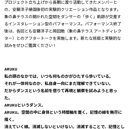
プロジェクト立ち上げから長期に渡り活動してきたメンバーと
の、安藤洋子帰国後初の実験的クリエーション作品となります。
象の鼻テラスの開かれた空間をダンサーの「歩く」軌跡が交差す
るインスタレーション型のパフォーマンス。パフォーマンス終了
後は、各回とも安藤洋子と岡田勉（象の鼻テラス アートディレク
ター）とのアフタートークを実施します。新たな挑戦と実験的な
試みをぜひご鑑賞ください！
ARUKU
私の頭のなかでは、いつも何ものかがひたすら歩いている。
それが一体何なのか、私自身一向にまだ理解できていない。
だからダンスという名前を借りて再現と観察を試みようと思っ
た。
ARUKUというダンス。
ARUKU。空間の中に身体という時間軸を置く。記憶の線を無尽に
描く。
消えていく線。消滅しないといけない。消滅することで、記憶とし