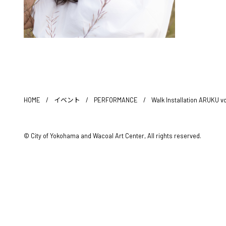
HOME
/
イベント
/
PERFORMANCE
/
Walk Installation ARUKU vo
© City of Yokohama and Wacoal Art Center, All rights reserved.