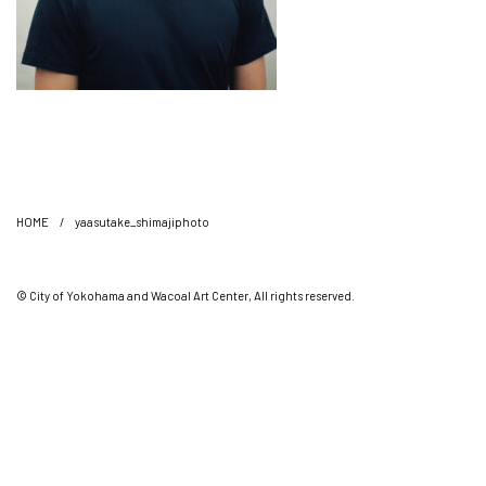
HOME
/
yaasutake_shimajiphoto
© City of Yokohama and Wacoal Art Center, All rights reserved.